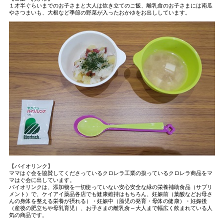
１才半ぐらいまでのお子さまと大人は炊き立てのご飯、離乳食のお子さまには南瓜
やさつまいも、大根など季節の野菜が入ったおかゆをお出ししています。
【バイオリンク】
ママはぐ会を協賛してくださっているクロレラ工業の扱っているクロレラ商品をマ
マはぐ会に出しています。
バイオリンクは、添加物を一切使っていない安心安全な緑の栄養補助食品（サプリ
メント）で、ケイアイ薬品各店でも健康維持はもちろん、妊娠前（葉酸などお母さ
んの身体を整える栄養が摂れる）・妊娠中（胎児の発育・母体の健康）・妊娠後
（産後の肥立ちや母乳育児）、お子さまの離乳食～大人まで幅広く飲まれている人
気の商品です。