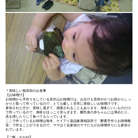
＊美味しい無添加のお食事
【お味噌汁】
お味噌から手作りをしている具沢山お味噌汁は、お出汁も昆布やかつお節からしっ
かりと取って作っているので、とても優しく非常に美味しいお味噌汁です。
参加された方が、美味し過ぎて、感激されることもあります。身体にいいものだけ
で作っているので、身体がほっこり安らぎます。離乳食の赤ちゃんには薄めたり、
具を潰したりして食べてもらっています。
ここで作っているお味噌は毎冬、ケイアイ薬品健康相談所で「酵素手作りお味噌教
室」で作ることができるので、ママはぐ会参加のママたちがお味噌作りにも参加さ
れています。
【ご飯・おかゆ】