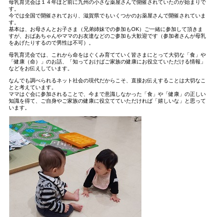
母乳育児会は１４年ほど前に九州の小さな薬屋さんで開催されていたのが始まりで
す。
今では全国で開催されており、滋賀県でもいくつかのお薬屋さんで開催されていま
す。
基本は、お母さんとお子さま（兄弟姉妹での参加もOK）ご一緒に参加して頂きま
すが、おばあちゃんやママのお友達などのご参加も大歓迎です（参加者さんが母乳
をあげたりするので男性は不可）。
母乳育児会では、これから命をはぐくみ育てていく皆さまにとって大切な「食」や
「健康（命）」のお話、「知っておけばご家族の健康にお役立ていただける情報」
などをお伝えしています。
なんでも調べられるネット社会の現代だからこそ、直接お伝えすることは大切なこ
とと考えています。
ママはぐ会に参加されることで、今まで意識しなかった「食」や「健康」の正しい
知識を得て、ご自身やご家族の健康に役立てていただければ「嬉しいな」と思って
います。