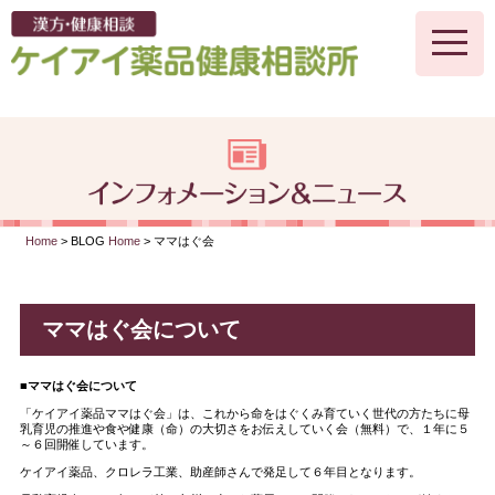
toggle
naviga
Home
> BLOG
Home
> ママはぐ会
BLOG
ママはぐ会について
■ママはぐ会について
「ケイアイ薬品ママはぐ会」は、これから命をはぐくみ育ていく世代の方たちに母
乳育児の推進や食や健康（命）の大切さをお伝えしていく会（無料）で、１年に５
～６回開催しています。
ケイアイ薬品、クロレラ工業、助産師さんで発足して６年目となります。