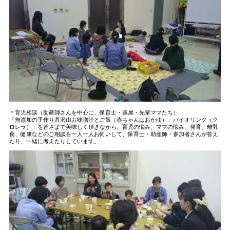
＊育児相談（助産師さんを中心に、保育士・薬屋・先輩ママたち）
「無添加の手作り具沢山お味噌汁とご飯（赤ちゃんはおかゆ）、バイオリンク（ク
ロレラ）」を皆さまで美味しく頂きながら、育児の悩み、ママの悩み、発育、離乳
食、健康などのご相談を一人一人お伺いして、保育士・助産師・参加者さんが答え
たり、一緒に考えたりしています。