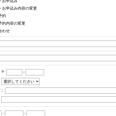
トお申込み
トお申込み内容の変更
予約
予約内容の変更
合わせ
：
〒
-
：
村：
：
-
-