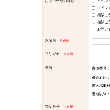
お問い合せの種類
イベン
イベン
相談ご
相談ご
お問い
お名前
※必須
フリガナ
※必須
住所
郵便番号
都道府県
市区郡町
番地以降
電話番号
※必須