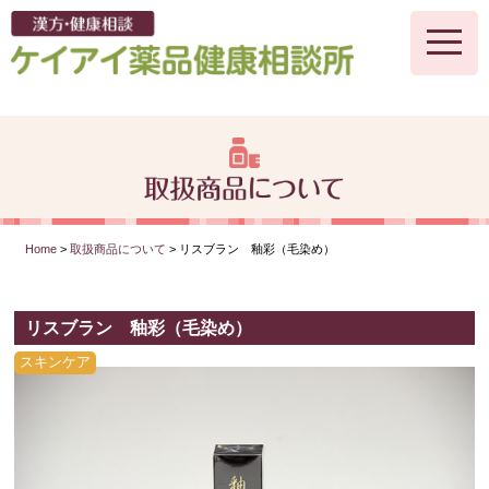
toggle
naviga
Home
>
取扱商品について
> リスブラン 釉彩（毛染め）
リスブラン 釉彩（毛染め）
スキンケア