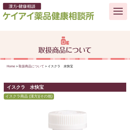
toggle
naviga
Home
>
取扱商品について
> イスクラ 水快宝
イスクラ 水快宝
イスクラ商品 (漢方)(その他)