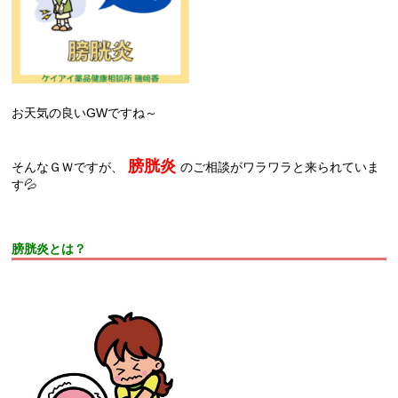
お天気の良いGWですね～
膀胱炎
そんなＧＷですが、
のご相談がワラワラと来られていま
す💦
膀胱炎とは？